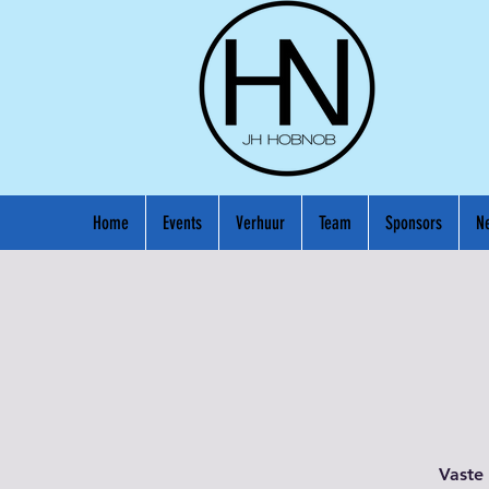
Home
Events
Verhuur
Team
Sponsors
N
Vaste