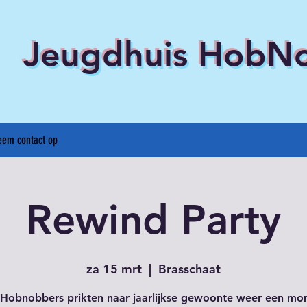
Jeugdhuis HobN
eem contact op
Rewind Party
za 15 mrt
  |  
Brasschaat
 Hobnobbers prikten naar jaarlijkse gewoonte weer een mo