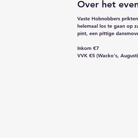
Over het eve
Vaste Hobnobbers prikten 
helemaal los te gaan op za
pint, een pittige dansmov
Inkom €7
VVK €5 (Wacko's, Augustij