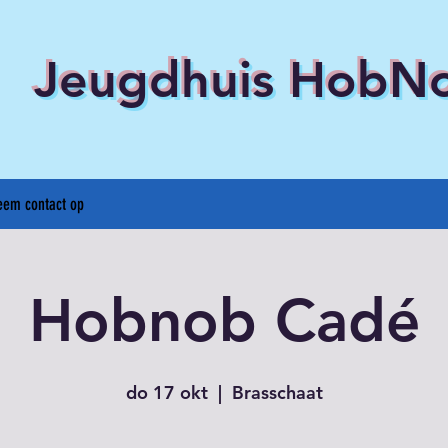
Jeugdhuis HobN
eem contact op
Hobnob Cadé
do 17 okt
  |  
Brasschaat