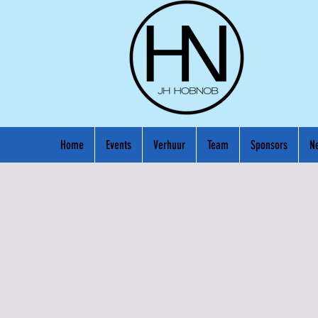
Home
Events
Verhuur
Team
Sponsors
N