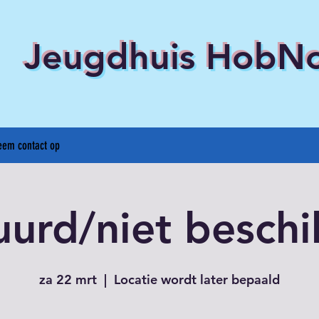
Jeugdhuis HobN
eem contact op
uurd/niet beschi
za 22 mrt
  |  
Locatie wordt later bepaald