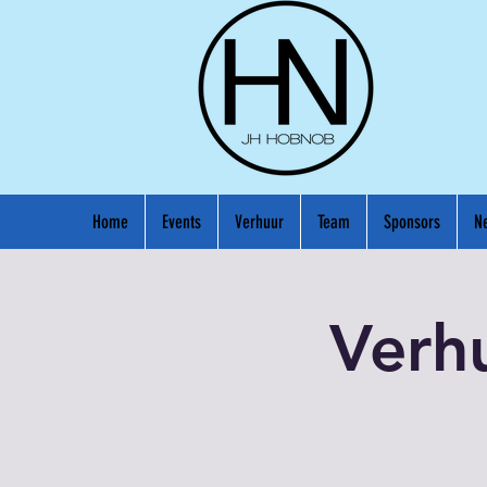
Home
Events
Verhuur
Team
Sponsors
N
Verh