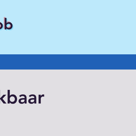
ob
kbaar